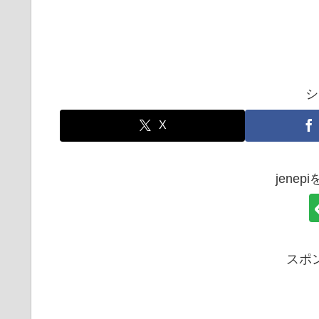
シ
X
jene
スポ