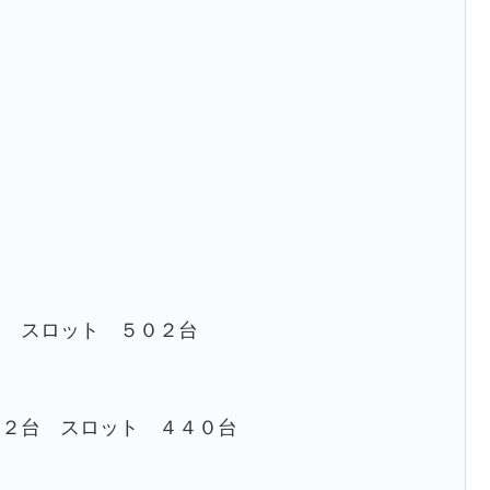
台
台 スロット ５０２台
２２台 スロット ４４０台