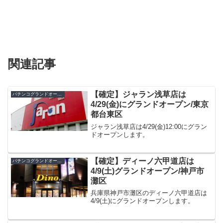
関連記事
【確定】ジャラン浅草店は
パチンコグランドオープン・オープン日
4/29(金)にグランドオープン/東京
都台東区
ジャラン浅草店は4/29(金)12:00にグラン
ドオープンします。
【確定】ディーノ六甲道店は
パチンコグランドオープン・オープン日
4/9(土)グランドオープン/神戸市
灘区
兵庫県神戸市灘区のディーノ六甲道店は
4/9(土)にグランドオープンします。