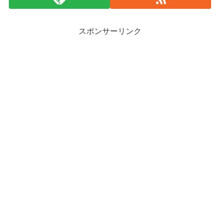
スポンサーリンク