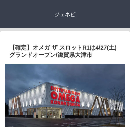
ジェネピ
【確定】オメガ ザ スロットR1は4/27(土)
グランドオープン/滋賀県大津市