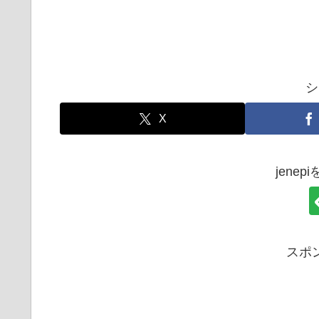
シ
X
jene
スポ