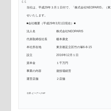
当社は、平成29年３月１日付で、「株式会社NEOPARIS」
せいたします。
■会社概要（平成29年3月1日現在）■
法人名 株式会社NEOPARIS
代表取締役社長 榎本康史
本社所在地 東京都足立区竹の塚6-8-15
設立 2016年12月１日
資本金 １千万円
事業の内容 遊技場経営
運営店舗 ２店舗
引用 -ピーアークHP