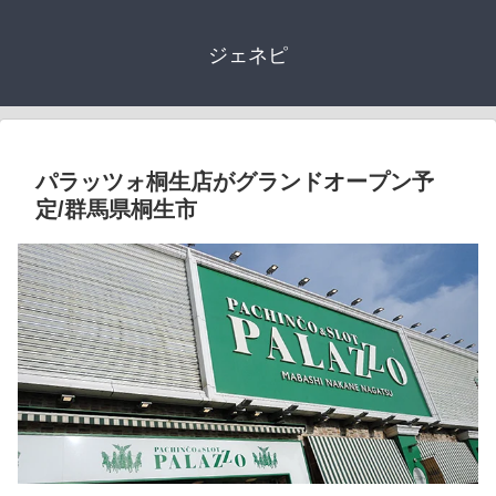
ジェネピ
パラッツォ桐生店がグランドオープン予
定/群馬県桐生市