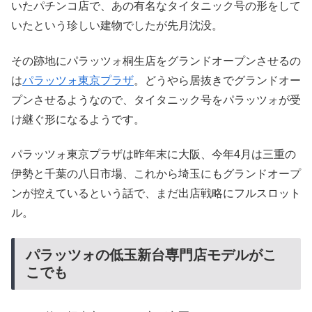
いたパチンコ店で、あの有名なタイタニック号の形をして
いたという珍しい建物でしたが先月沈没。
その跡地にパラッツォ桐生店をグランドオープンさせるの
は
パラッツォ東京プラザ
。どうやら居抜きでグランドオー
プンさせるようなので、タイタニック号をパラッツォが受
け継ぐ形になるようです。
パラッツォ東京プラザは昨年末に大阪、今年4月は三重の
伊勢と千葉の八日市場、これから埼玉にもグランドオープ
ンが控えているという話で、まだ出店戦略にフルスロット
ル。
パラッツォの低玉新台専門店モデルがこ
こでも