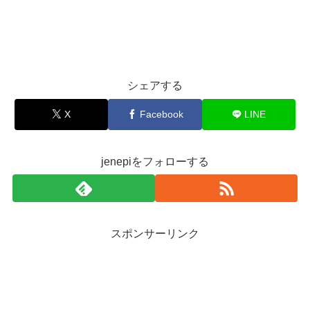
シェアする
X
Facebook
LINE
jenepiをフォローする
スポンサーリンク