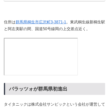
住所は
群馬県桐生市広沢町3-3871-1
。東武桐生線新桐生駅
と阿左美駅の間、国道50号線岡の上交差点近く。
パラッツォが群馬県初進出
タイタニックは株式会社サンビックという会社が運営して