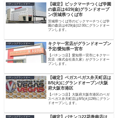
【確定】ビックマーチつくば学園
パチンコグランドオープン・オープン日
の森店は4/29(金)グランドオープ
ン/茨城県つくば市
茨城県つくば市のビックマーチつくば学
園の森店は4/29(金)12:00にグランドオー
プンします。
キクヤ一宮店がグランドオープン
パチンコグランドオープン・オープン日
予定/愛知県一宮市
【パチンコ店】愛知県一宮市にキクヤ一
宮店（株式会社喜久家）がグランドオー
プンします。
【確定】ベガスベガス弁天町店は
パチンコグランドオープン・オープン日
8/5(火)にグランドオープン/大阪
府大阪市港区
【パチンコ店】大阪府大阪市港区のベガ
スベガス弁天町店は8/5(火)12時にグラン
ドオープンします。
【確定】パチンコ22花巻南店は
パチンコグランドオープン・オープン日