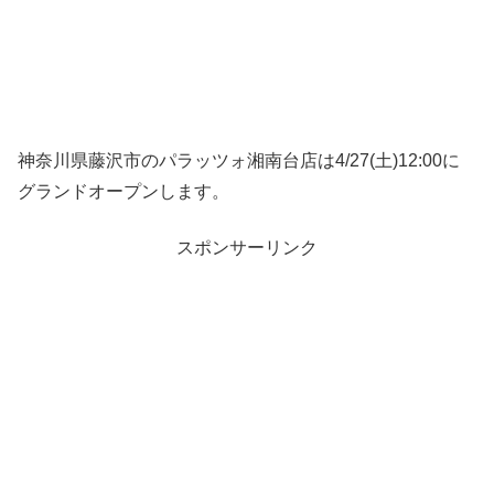
神奈川県藤沢市のパラッツォ湘南台店は4/27(土)12:00に
グランドオープンします。
スポンサーリンク