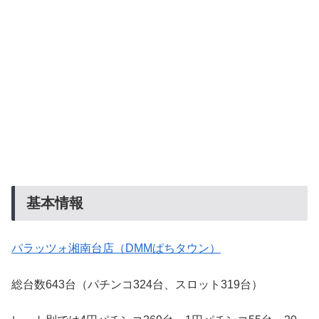
基本情報
パラッツォ湘南台店（DMMぱちタウン）
総台数643台（パチンコ324台、スロット319台）