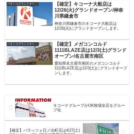
【確定】キコーナ大船店は
パチンコグランドオープン・オープン日
12/26(火)グランドオープン/神奈
川県鎌倉市
神奈川県鎌倉市のキコーナ大船店は
12/26(火)にグランドオープンします。
【確定】メガコンコルド
パチンコグランドオープン・オープン日
1111BLAZE店は12/3(土)グランド
オープン/名古屋市南区
愛知県名古屋市南区のメガコンコルド
1111BLAZE店は12/3(土)にグランドオープ
ンします。
キコーナグループがOK牧場全店をグルー
プ化
【確定】パラッツォ日ノ出町店は4/27(土)