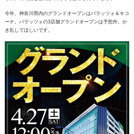
今年、神奈川県内のグランドオープンはパラッツォ＆キコ
ーナ。パラッツォの3店舗グランドオープンは予想外。か
き乱してほしいです。