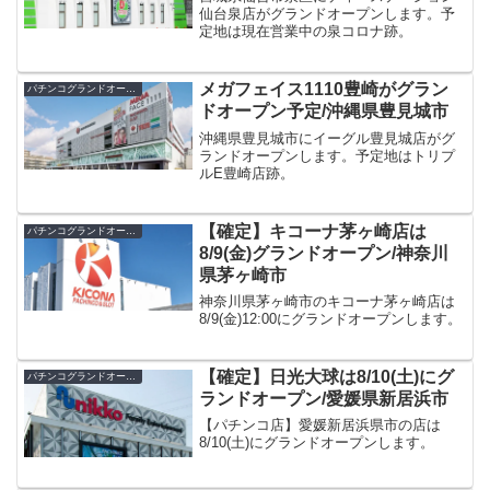
仙台泉店がグランドオープンします。予
定地は現在営業中の泉コロナ跡。
メガフェイス1110豊崎がグラン
パチンコグランドオープン・オープン日
ドオープン予定/沖縄県豊見城市
沖縄県豊見城市にイーグル豊見城店がグ
ランドオープンします。予定地はトリプ
ルE豊崎店跡。
【確定】キコーナ茅ヶ崎店は
パチンコグランドオープン・オープン日
8/9(金)グランドオープン/神奈川
県茅ヶ崎市
神奈川県茅ヶ崎市のキコーナ茅ヶ崎店は
8/9(金)12:00にグランドオープンします。
【確定】日光大球は8/10(土)にグ
パチンコグランドオープン・オープン日
ランドオープン/愛媛県新居浜市
【パチンコ店】愛媛新居浜県市の店は
8/10(土)にグランドオープンします。