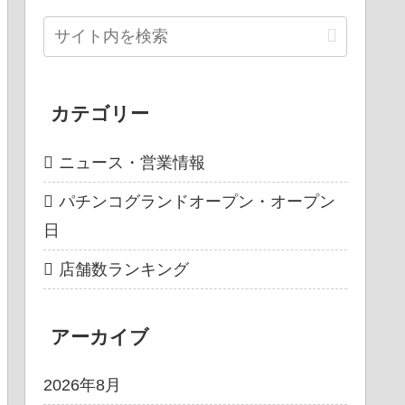
カテゴリー
ニュース・営業情報
パチンコグランドオープン・オープン
日
店舗数ランキング
アーカイブ
2026年8月