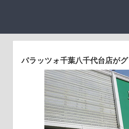
パラッツォ千葉八千代台店がグ