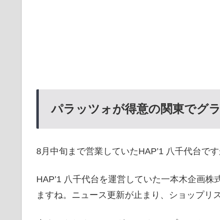
パラッツォが得意の関東でグ
8月中旬まで営業していたHAP’1 八千代台
HAP’1 八千代台を運営していた一本木企画
ますね。ニュース更新が止まり、ショップリ