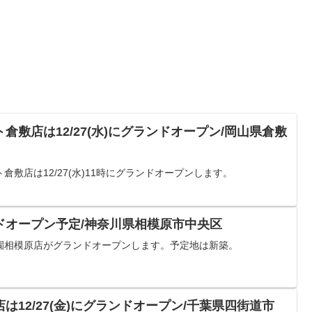
倉敷店は12/27(水)にグランドオープン/岡山県倉敷
敷店は12/27(水)11時にグランドオープンします。
ドオープン予定/神奈川県相模原市中央区
園相模原店がグランドオープンします。予定地は新築。
12/27(金)にグランドオープン/千葉県四街道市