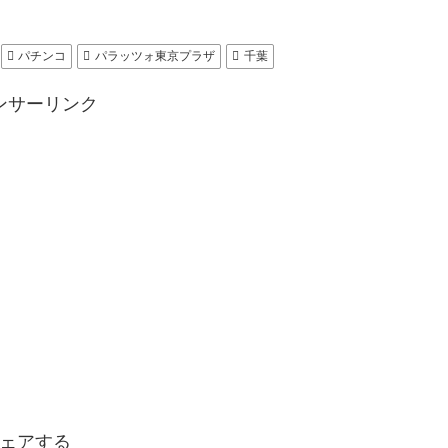
パチンコ
パラッツォ東京プラザ
千葉
ンサーリンク
ェアする