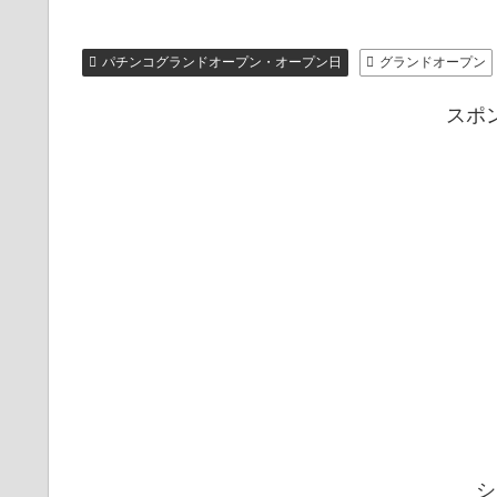
パチンコグランドオープン・オープン日
グランドオープン
スポ
シ