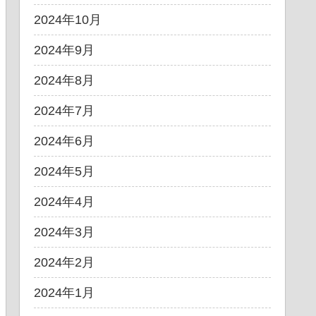
2024年10月
2024年9月
2024年8月
2024年7月
2024年6月
2024年5月
2024年4月
2024年3月
2024年2月
2024年1月