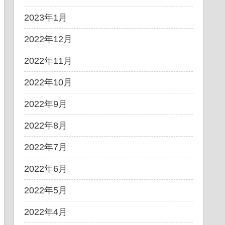
2023年1月
2022年12月
2022年11月
2022年10月
2022年9月
2022年8月
2022年7月
2022年6月
2022年5月
2022年4月