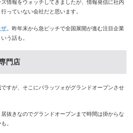
ーズ情報をウォッチしてきましたが、情報発信に社内
く行っていない会社だと思います。
ラザ
。昨年末から急ピッチで全国展開が進む注目企業
という話も。
専門店
域ですが、そこにパラッツォがグランドオープンさせ
。居抜きなのでグランドオープンまで時間は掛からな
かも。