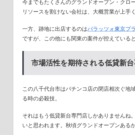
今までもたくさんのグランドオープン・クロ
リソースを割けない会社は、大概営業が上手
一方、跡地に出店するのは
パラッツォ東京プ
ですが、この他にも関東の案件が控えている
市場活性を期待される低貸新台
この八千代台市はパチンコ店の閉店相次ぐ地
る時の必殺技。
それはもう低貸新台専門店しかありませんね
いと思われます。秋頃グランドオープンある