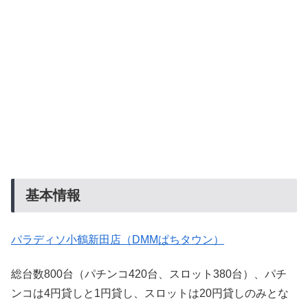
基本情報
パラディソ小鶴新田店（DMMぱちタウン）
総台数800台（パチンコ420台、スロット380台）、パチ
ンコは4円貸しと1円貸し、スロットは20円貸しのみとな