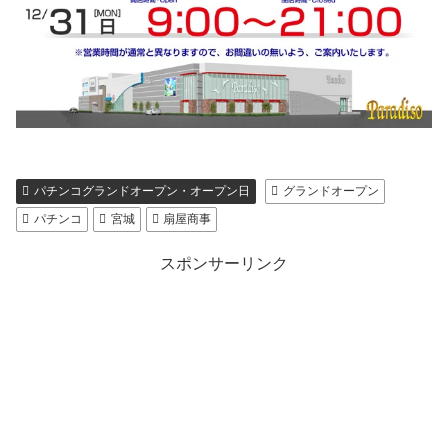
パチンコグランドオープン・オープン日
グランドオープン
パチンコ
宮城
扇屋商事
スポンサーリンク