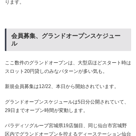
ります。
会員募集、グランドオープンスケジュー
ル
ここ数件のグランドオープンは、大型店ほどスタート時は
スロット20円貸しのみなパターンが多い気も。
新規会員募集は12/22、本日から開始されています。
グランドオープンスケジュールは5日分公開されていて、
29日までオープン時間が変動します。
パラディソグループ宮城県19店舗目、同じ仙台市宮城野
区内でグランドオープンを控えるディーステーション仙台