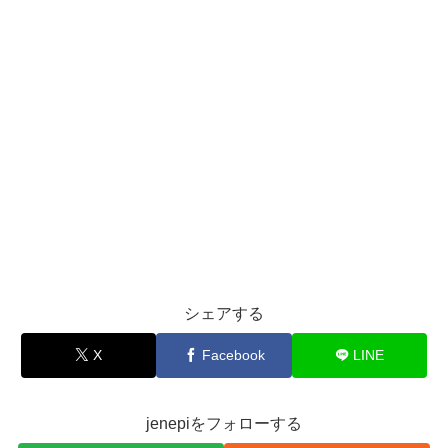
シェアする
X
Facebook
LINE
jenepiをフォローする