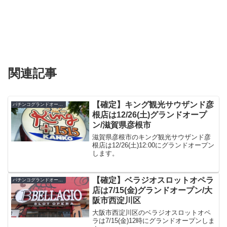
関連記事
【確定】キング観光サウザンド彦
パチンコグランドオープン・オープン日
根店は12/26(土)グランドオープ
ン/滋賀県彦根市
滋賀県彦根市のキング観光サウザンド彦
根店は12/26(土)12:00にグランドオープン
します。
【確定】ベラジオスロットオペラ
パチンコグランドオープン・オープン日
店は7/15(金)グランドオープン/大
阪市西淀川区
大阪市西淀川区のベラジオスロットオペ
ラは7/15(金)12時にグランドオープンしま