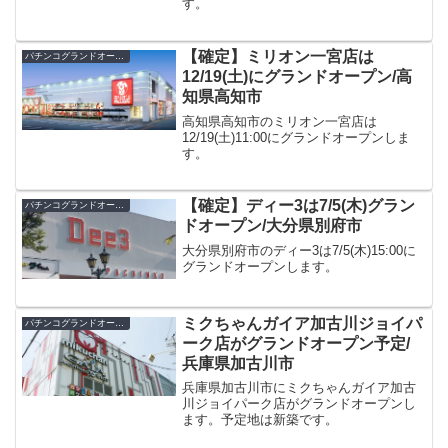
す。
【確定】ミリオン一宮店は
パチンコグランドオープン・オープン日
12/19(土)にグランドオープン/高
知県高知市
高知県高知市のミリオン一宮店は
12/19(土)11:00にグランドオープンしま
す。
【確定】ディー3は7/5(木)グラン
パチンコグランドオープン・オープン日
ドオープン/大分県別府市
大分県別府市のディー3は7/5(木)15:00に
グランドオープンします。
ミクちゃんガイア加古川ジョイパ
パチンコグランドオープン・オープン日
ーク店がグランドオープン予定/
兵庫県加古川市
兵庫県加古川市にミクちゃんガイア加古
川ジョイパーク店がグランドオープンし
ます。予定地は新築です。