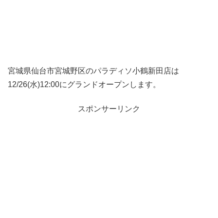
宮城県仙台市宮城野区のパラディソ小鶴新田店は
12/26(水)12:00にグランドオープンします。
スポンサーリンク