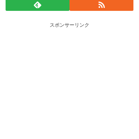
スポンサーリンク