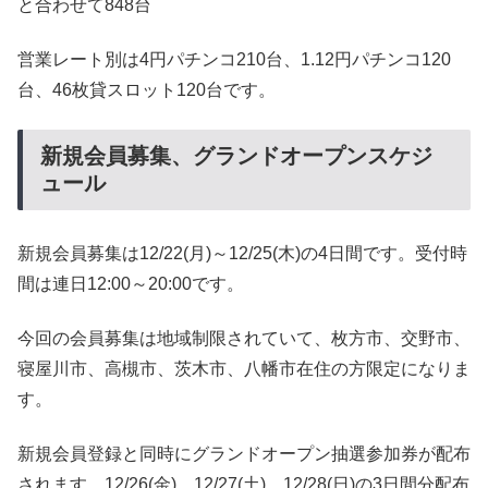
と合わせて848台
営業レート別は4円パチンコ210台、1.12円パチンコ120
台、46枚貸スロット120台です。
新規会員募集、グランドオープンスケジ
ュール
新規会員募集は12/22(月)～12/25(木)の4日間です。受付時
間は連日12:00～20:00です。
今回の会員募集は地域制限されていて、枚方市、交野市、
寝屋川市、高槻市、茨木市、八幡市在住の方限定になりま
す。
新規会員登録と同時にグランドオープン抽選参加券が配布
されます。12/26(金)、12/27(土)、12/28(日)の3日間分配布