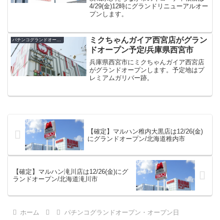
4/29(金)12時にグランドリニューアルオー
プンします。
ミクちゃんガイア西宮店がグラン
パチンコグランドオープン・オープン日
ドオープン予定/兵庫県西宮市
兵庫県西宮市にミクちゃんガイア西宮店
がグランドオープンします。予定地はプ
レミアムガリバー跡。
【確定】マルハン稚内大黒店は12/26(金)
にグランドオープン/北海道稚内市
【確定】マルハン滝川店は12/26(金)にグ
ランドオープン/北海道滝川市
ホーム
パチンコグランドオープン・オープン日