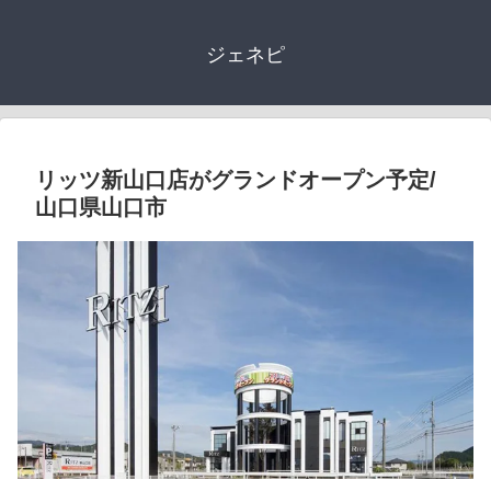
ジェネピ
リッツ新山口店がグランドオープン予定/
山口県山口市