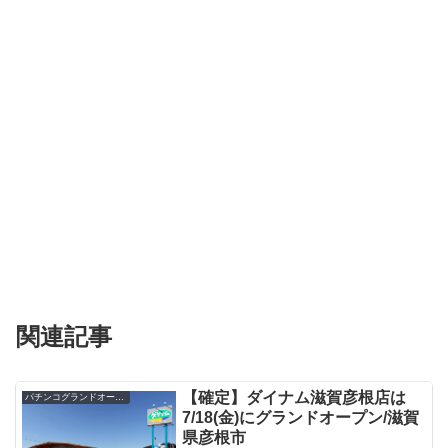
関連記事
【確定】ダイナム滋賀彦根店は
パチンコグランドオープン・オープン日
7/18(金)にグランドオープン/滋賀
県彦根市