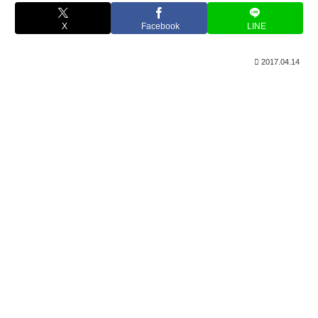
X
Facebook
LINE
2017.04.14