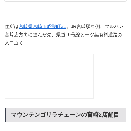
住所は
宮崎県宮崎市昭栄町31
。JR宮崎駅東側、マルハン
宮﨑店方向に進んだ先、県道10号線と一ツ葉有料道路の
入口近く。
マウンテンゴリラチェーンの宮崎2店舗目