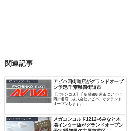
関連記事
アビバ四街道店がグランドオープ
パチンコグランドオープン・オープン日
ン予定/千葉県四街道市
【パチンコ店】千葉県四街道市にアビバ
四街道店（株式会社アビバ）がグランド
オープンします。
メガコンコルド1212+6みなと木
パチンコグランドオープン・オープン日
場インター店がグランドオープン
予定/愛知県名古屋市港区