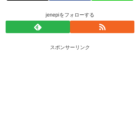
jenepiをフォローする
スポンサーリンク