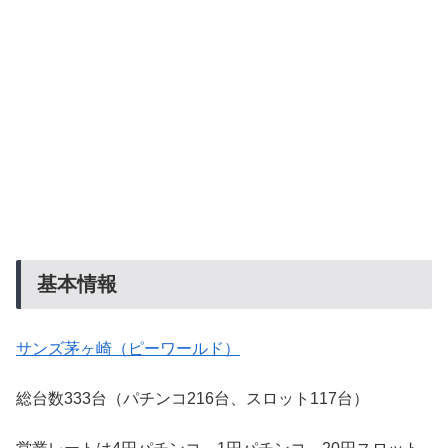
基本情報
サンズ茅ヶ崎（ピーワールド）
総台数333台（パチンコ216台、スロット117台）