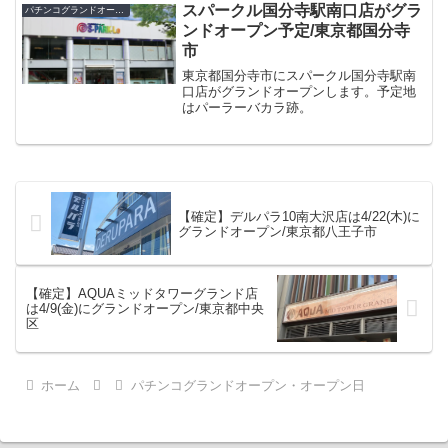
スパークル国分寺駅南口店がグラ
パチンコグランドオープン・オープン日
ンドオープン予定/東京都国分寺
市
東京都国分寺市にスパークル国分寺駅南
口店がグランドオープンします。予定地
はパーラーバカラ跡。
【確定】デルパラ10南大沢店は4/22(木)に
グランドオープン/東京都八王子市
【確定】AQUAミッドタワーグランド店
は4/9(金)にグランドオープン/東京都中央
区
ホーム
パチンコグランドオープン・オープン日