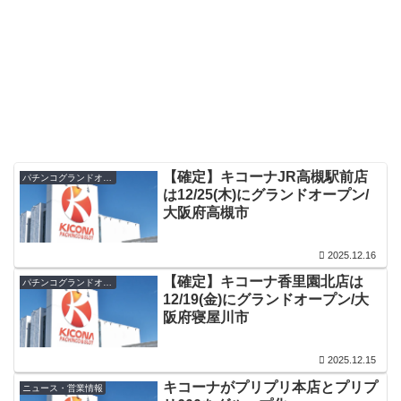
【確定】キコーナJR高槻駅前店
パチンコグランドオープン・オープン日
は12/25(木)にグランドオープン/
大阪府高槻市
2025.12.16
【確定】キコーナ香里園北店は
パチンコグランドオープン・オープン日
12/19(金)にグランドオープン/大
阪府寝屋川市
2025.12.15
キコーナがプリプリ本店とプリプ
ニュース・営業情報