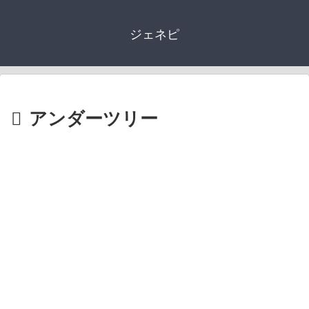
ジェネピ
アンダーツリー