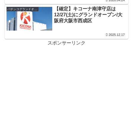
2026.04.24
【確定】キコーナ南津守店は
パチンコグランドオープン・オープン日
12/27(土)にグランドオープン/大
阪府大阪市西成区
2025.12.17
スポンサーリンク