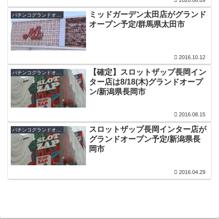
2020.06.09
ミッドガーデン太田店がグランド
パチンコグランドオープン・オープン日
オープン予定/群馬県太田市
2016.10.12
【確定】スロットザップ長岡イン
パチンコグランドオープン・オープン日
ター店は8/18(木)グランドオープ
ン/新潟県長岡市
2016.08.15
スロットザップ長岡インター店が
パチンコグランドオープン・オープン日
グランドオープン予定/新潟県長
岡市
2016.04.29