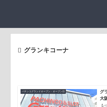
グランキコーナ
グ
パチンコグランドオープン・オープン日
大
【パ