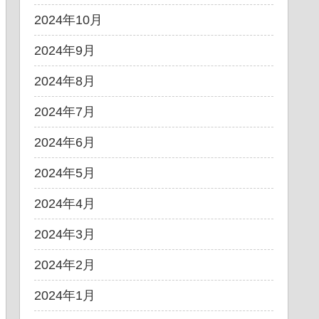
2024年10月
2024年9月
2024年8月
2024年7月
2024年6月
2024年5月
2024年4月
2024年3月
2024年2月
2024年1月