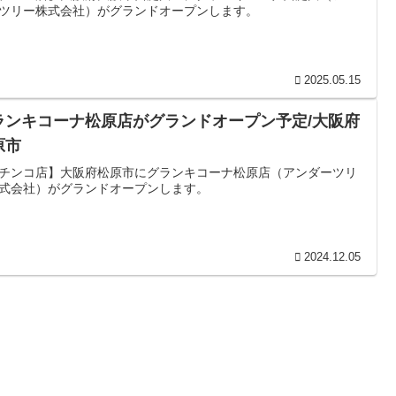
ツリー株式会社）がグランドオープンします。
2025.05.15
ランキコーナ松原店がグランドオープン予定/大阪府
原市
チンコ店】大阪府松原市にグランキコーナ松原店（アンダーツリ
式会社）がグランドオープンします。
2024.12.05