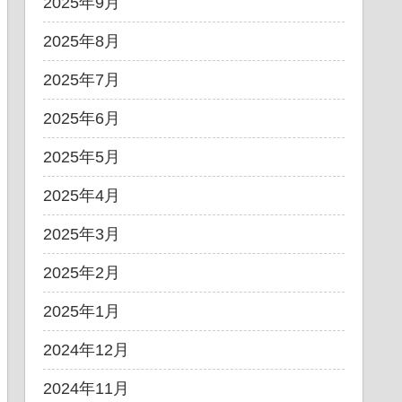
2025年9月
2025年8月
2025年7月
2025年6月
2025年5月
2025年4月
2025年3月
2025年2月
2025年1月
2024年12月
2024年11月