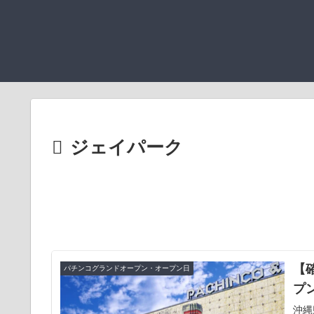
ジェイパーク
【
パチンコグランドオープン・オープン日
プ
沖縄