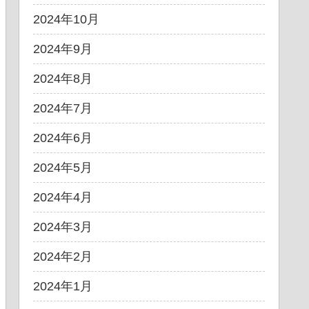
2024年10月
2024年9月
2024年8月
2024年7月
2024年6月
2024年5月
2024年4月
2024年3月
2024年2月
2024年1月