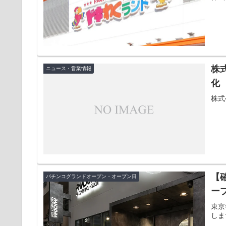
株
ニュース・営業情報
化
株式
【
パチンコグランドオープン・オープン日
ー
東京
しま