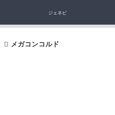
ジェネピ
メガコンコルド