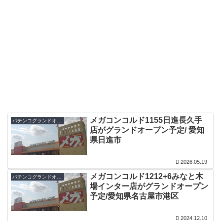
メガコンコルド1155日進長久手
パチンコグランドオープン・オープン日
店がグランドオープン予定/ 愛知
県日進市
2026.05.19
メガコンコルド1212+6みなと木
パチンコグランドオープン・オープン日
場インター店がグランドオープン
予定/愛知県名古屋市港区
2024.12.10