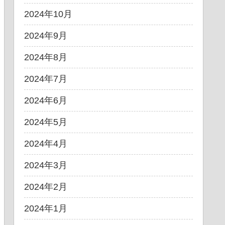
2024年10月
2024年9月
2024年8月
2024年7月
2024年6月
2024年5月
2024年4月
2024年3月
2024年2月
2024年1月