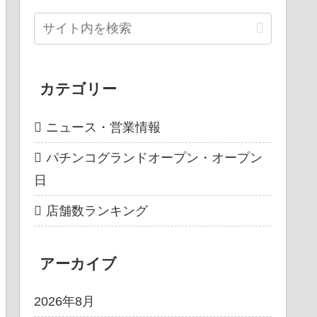
カテゴリー
ニュース・営業情報
パチンコグランドオープン・オープン
日
店舗数ランキング
アーカイブ
2026年8月