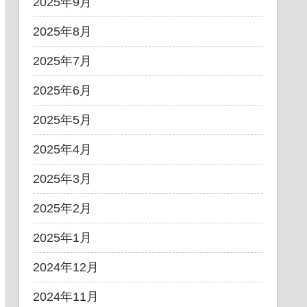
2025年9月
2025年8月
2025年7月
2025年6月
2025年5月
2025年4月
2025年3月
2025年2月
2025年1月
2024年12月
2024年11月