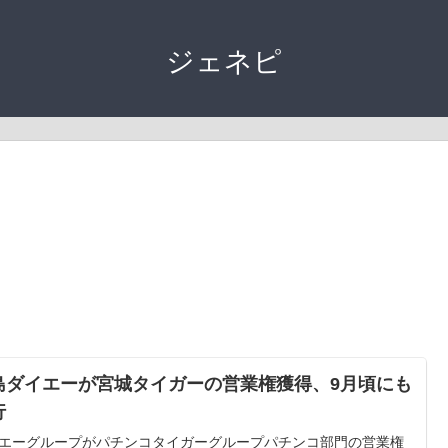
ジェネピ
島ダイエーが宮城タイガーの営業権獲得、9月頃にも
行
エーグループがパチンコタイガーグループパチンコ部門の営業権