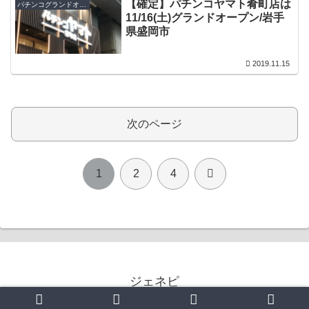
【確定】パチンコヤマト肴町店は
パチンコグランドオープン・オープン日
11/16(土)グランドオープン/岩手
県盛岡市
2019.11.15
次のページ
次
1
2
4
へ
ジェネピ
© 2015 ジェネピ.