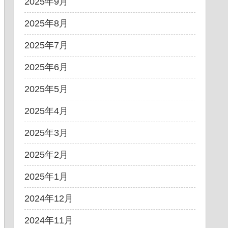
2025年9月
2025年8月
2025年7月
2025年6月
2025年5月
2025年4月
2025年3月
2025年2月
2025年1月
2024年12月
2024年11月