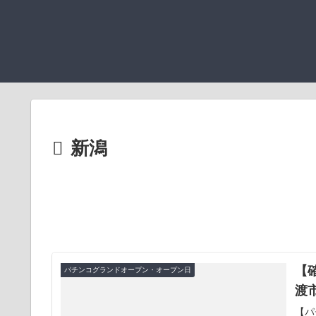
新潟
【確
パチンコグランドオープン・オープン日
渡
【パ