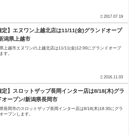
2017.07.19
確定】エヌワン上越北店は11/11(金)グランドオープ
/新潟県上越市
県上越市エヌワンの上越北店は11/11(金)12:00にグランドオープ
ます。
2016.11.03
確定】スロットザップ長岡インター店は8/18(木)グラ
ドオープン/新潟県長岡市
県長岡市のスロットザップ長岡インター店は8/18(木)18:30にグラ
オープンします。