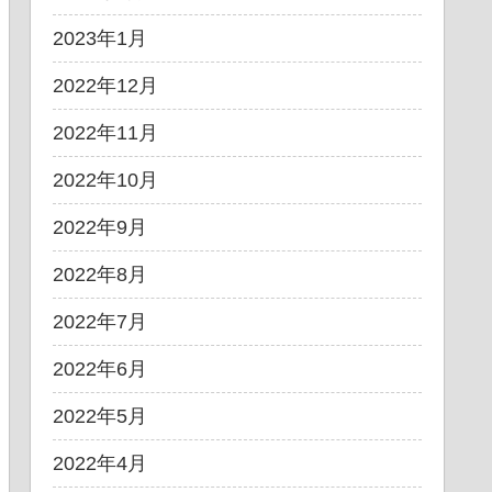
2023年1月
2022年12月
2022年11月
2022年10月
2022年9月
2022年8月
2022年7月
2022年6月
2022年5月
2022年4月