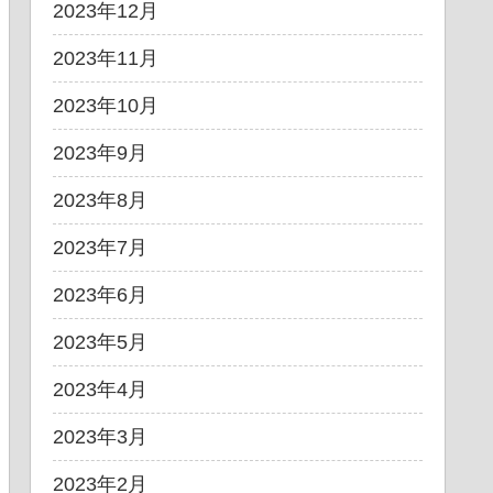
2023年12月
2023年11月
2023年10月
2023年9月
2023年8月
2023年7月
2023年6月
2023年5月
2023年4月
2023年3月
2023年2月