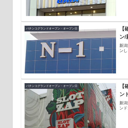
【
パチンコグランドオープン・オープン日
ン
新潟
ンし
【
パチンコグランドオープン・オープン日
ン
新潟
ンド