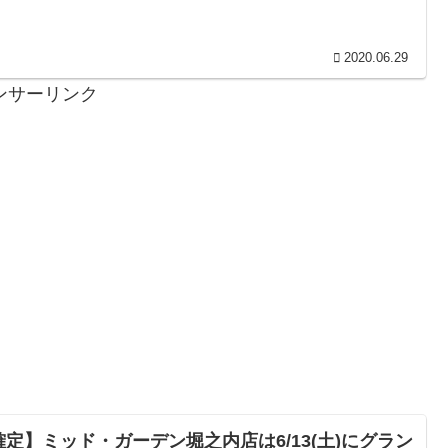
2020.06.29
ンサーリンク
確定】ミッド・ガーデン堀之内店は6/13(土)にグラン