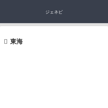
ジェネピ
東海