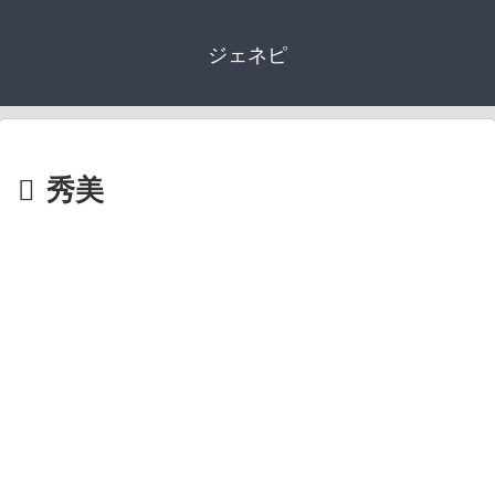
ジェネピ
秀美