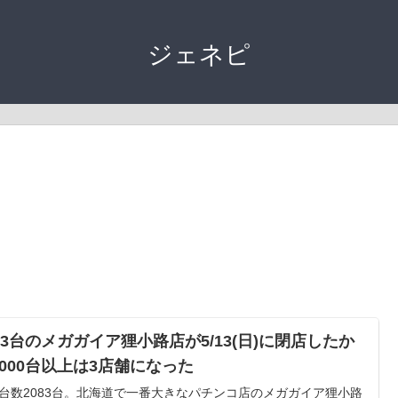
ジェネピ
83台のメガガイア狸小路店が5/13(日)に閉店したか
2000台以上は3店舗になった
台数2083台。北海道で一番大きなパチンコ店のメガガイア狸小路