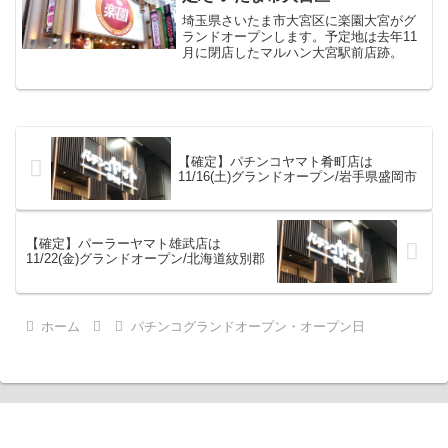
埼玉県さいたま市大宮区に楽園大宮がグ
ランドオープンします。予定地は去年11
月に閉店したマルハン大宮駅前店跡。
【確定】パチンコヤマト肴町店は
11/16(土)グランドオープン/岩手県盛岡市
【確定】パーラーヤマト雄武店は
11/22(金)グランドオープン/北海道紋別郡
ホーム
パチンコグランドオープン・オープン日