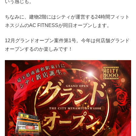
いう感じも。
ちなみに、建物2階にはシティが運営する24時間フィット
ネスジムのAC FITNESSが同日オープンします。
12月グランドオープン案件第1号。今年は何店舗グランド
オープンするのか楽しみです！