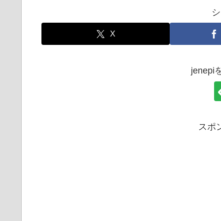
シ
X
jene
スポ