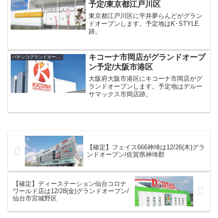
予定/東京都江戸川区
東京都江戸川区に平井夢らんどがグラン
ドオープンします。予定地はK･STYLE
跡。
キコーナ市岡店がグランドオープ
パチンコグランドオープン・オープン日
ン予定/大阪市港区
大阪府大阪市港区にキコーナ市岡店がグ
ランドオープンします。予定地はデルー
サマックス市岡店跡。
【確定】フェイス666神埼は12/26(木)グラ
ンドオープン/佐賀県神埼郡
【確定】ディーステーション仙台コロナ
ワールド店は12/28(金)グランドオープン/
仙台市宮城野区