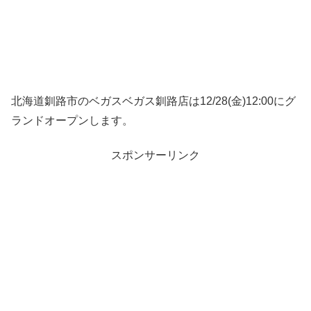
北海道釧路市のベガスベガス釧路店は12/28(金)12:00にグ
ランドオープンします。
スポンサーリンク