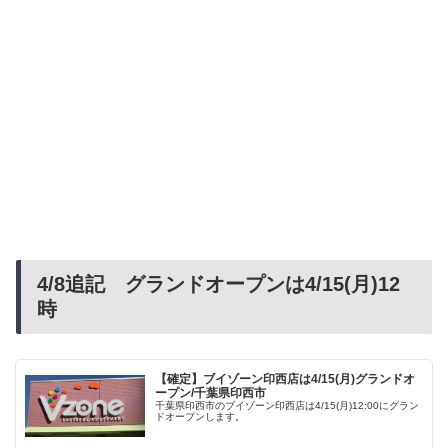
4/8追記 グランドオープンは4/15(月)12
時
【確定】ブイゾーン印西店は4/15(月)グランドオ
ープン/千葉県印西市
千葉県印西市のブイゾーン印西店は4/15(月)12:00にグラン
ドオープンします。