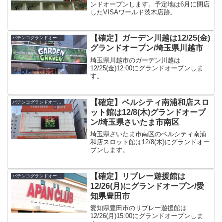
ンドオープンします。予定地は6月に閉店
したVISAワールド茨木店跡。
【確定】ガーデン川越は12/25(金)
パチンコグランドオープン・オープン日
グランドオープン/埼玉県川越市
埼玉県川越市のガーデン川越は
12/25(金)12:00にグランドオープンしま
す。
【確定】ベルシティ南浦和店スロ
パチンコグランドオープン・オープン日
ット館は12/8(木)グランドオープ
ン/埼玉県さいたま市南区
埼玉県さいたま市南区のベルシティ南浦
和店スロット館は12/8(木)にグランドオー
プンします。
【確定】リブレー遊援館は
パチンコグランドオープン・オープン日
12/26(月)にグランドオープン/愛
知県豊田市
愛知県豊田市のリブレー遊援館は
12/26(月)15:00にグランドオープンしま