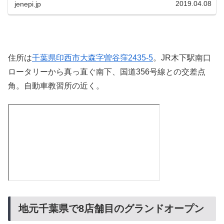
2019.04.08
jenepi.jp
住所は
千葉県印西市大森字曽谷窪2435-5
。JR木下駅南口
ロータリーから真っ直ぐ南下、国道356号線との交差点
角。自動車教習所の近く。
地元千葉県で8店舗目のグランドオープン