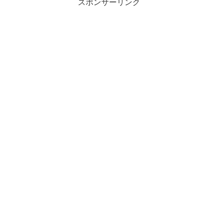
スポンサーリンク