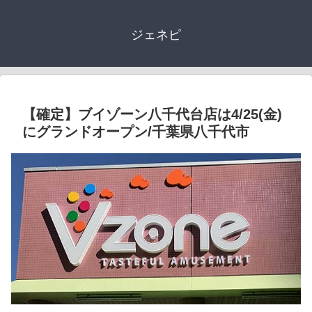
ジェネピ
【確定】ブイゾーン八千代台店は4/25(金)
にグランドオープン/千葉県八千代市