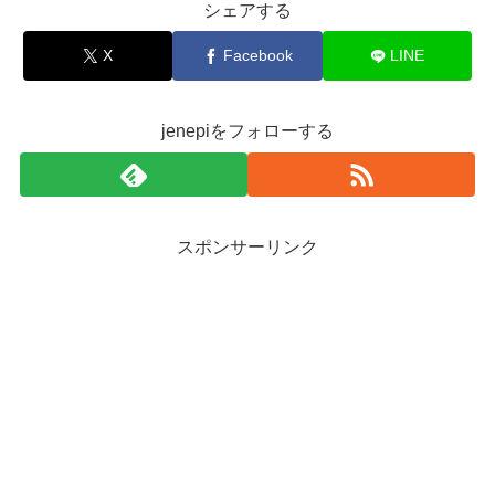
シェアする
X
Facebook
LINE
jenepiをフォローする
スポンサーリンク