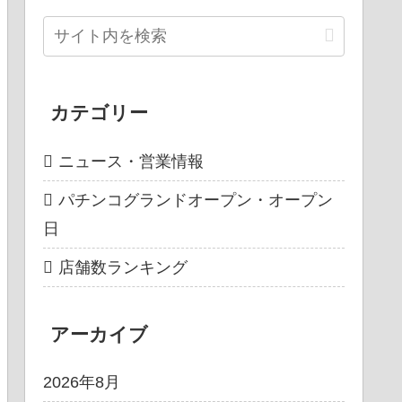
カテゴリー
ニュース・営業情報
パチンコグランドオープン・オープン
日
店舗数ランキング
アーカイブ
2026年8月