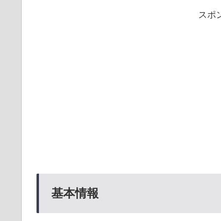
スポ
基本情報