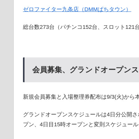
ゼロファイター九条店（DMMぱちタウン）
総台数273台（パチンコ152台、スロット1
会員募集、グランドオープン
新規会員募集と入場整理券配布は9/3(火)か
グランドオープンスケジュールは4日分公開され
プン、4日目15時オープンと変則スケジュー