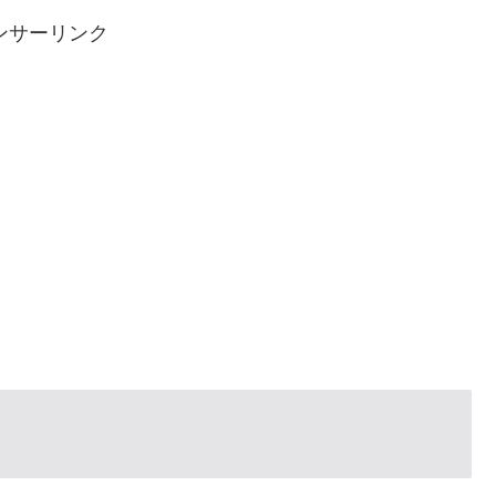
ンサーリンク