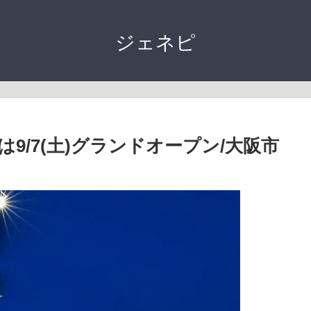
ジェネピ
9/7(土)グランドオープン/大阪市