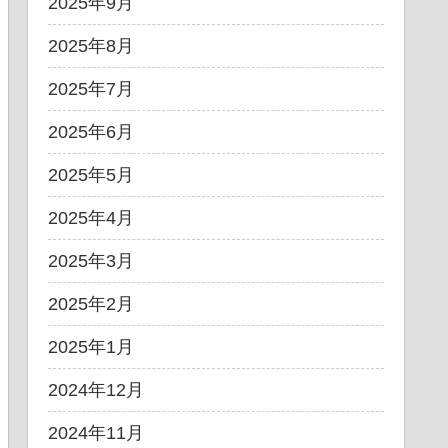
2025年9月
2025年8月
2025年7月
2025年6月
2025年5月
2025年4月
2025年3月
2025年2月
2025年1月
2024年12月
2024年11月