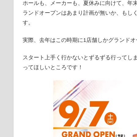
ホールも、メーカーも、夏休みに向けて、年
ランドオープンはあまり計画が無いか、もし
す。
実際、去年はこの時期に1店舗しかグランドオ
スタート上手く行かないとずるずる行ってし
ってほしいところです！