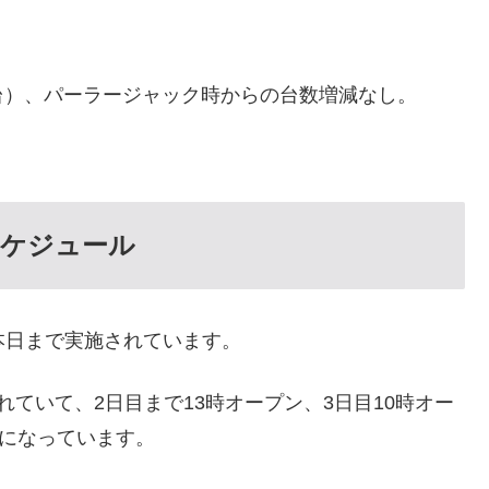
21台）、パーラージャック時からの台数増減なし。
スケジュール
ら本日まで実施されています。
ていて、2日目まで13時オープン、3日目10時オー
ルになっています。