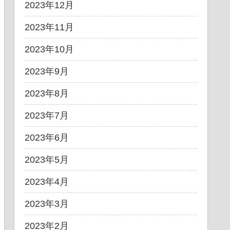
2023年12月
2023年11月
2023年10月
2023年9月
2023年8月
2023年7月
2023年6月
2023年5月
2023年4月
2023年3月
2023年2月