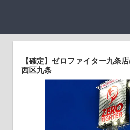
【確定】ゼロファイター九条店は
西区九条