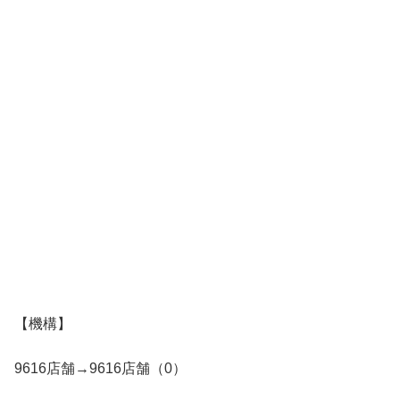
【機構】
9616店舗→9616店舗（0）