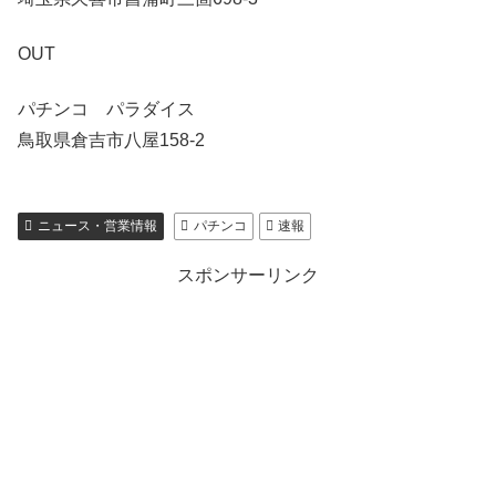
OUT
パチンコ パラダイス
鳥取県倉吉市八屋158-2
ニュース・営業情報
パチンコ
速報
スポンサーリンク