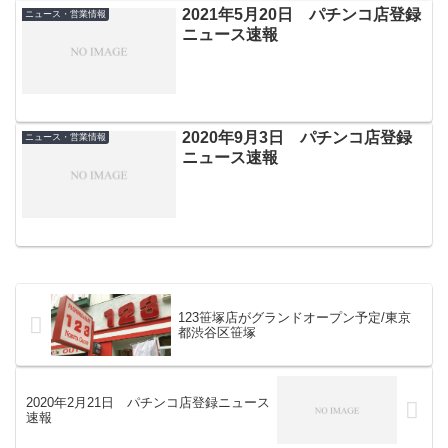
2021年5月20日 パチンコ店登録
ニュース・営業情報
ニュース速報
2020年9月3日 パチンコ店登録
ニュース・営業情報
ニュース速報
123笹塚店がグランドオープン予定/東京
都渋谷区笹塚
2020年2月21日 パチンコ店登録ニュース
速報