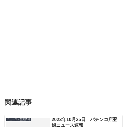
関連記事
2023年10月25日 パチンコ店登
ニュース・営業情報
録ニュース速報