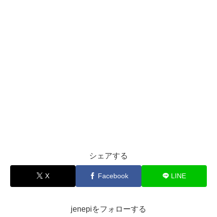
シェアする
X
Facebook
LINE
jenepiをフォローする