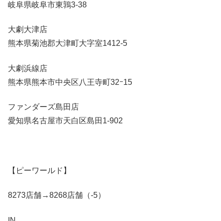
岐阜県岐阜市東鶉3-38
大劇大津店
熊本県菊池郡大津町大字室1412-5
大劇浜線店
熊本県熊本市中央区八王寺町32ｰ15
ファンダーズ島田店
愛知県名古屋市天白区島田1-902
【ピーワールド】
8273店舗→8268店舗（-5）
IN