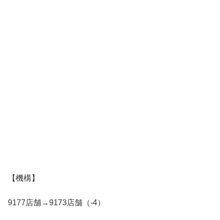
【機構】
9177店舗→9173店舗（-4）