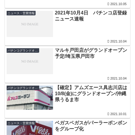
2021.10.05
2021年10月4日 パチンコ店登録
ニュース・営業情報
ニュース速報
2021.10.04
マルキ戸田店がグランドオープン
パチンコグランドオープン・オープン日
予定/埼玉県戸田市
2021.10.04
【確定】アムズエース具志川店は
パチンコグランドオープン・オープン日
10/8(金)にグランドオープン/沖縄
県うるま市
2021.10.01
ベガスベガスがパーラーボンボン
ニュース・営業情報
をグループ化