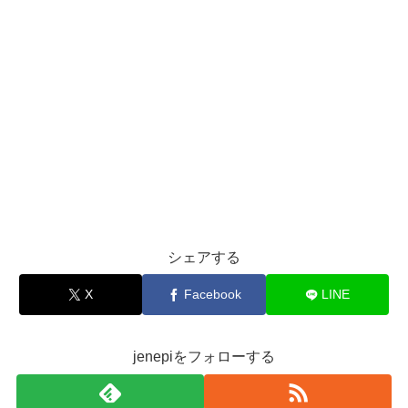
シェアする
X
Facebook
LINE
jenepiをフォローする