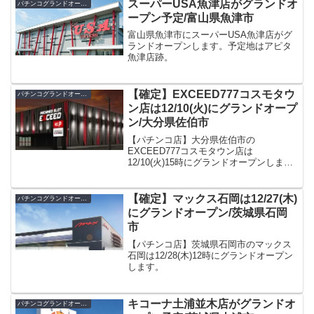
スーパーUSA魚津店がグランドオ
パチンコグランドオープン・オープン日
ープン予定/富山県魚津市
富山県魚津市にスーパーUSA魚津店がグ
ランドオープンします。予定地はアピタ
魚津店跡。
【確定】EXCEED777コスモタウ
パチンコグランドオープン・オープン日
ン店は12/10(火)にグランドオープ
ン/大分県佐伯市
【パチンコ店】大分県佐伯市の
EXCEED777コスモタウン店は
12/10(火)15時にグランドオープンしま
す。
【確定】マックス石岡は12/27(木)
パチンコグランドオープン・オープン日
にグランドオープン/茨城県石岡
市
【パチンコ店】茨城県石岡市のマックス
石岡は12/28(木)12時にグランドオープン
します。
キコーナ土浦並木店がグランドオ
パチンコグランドオープン・オープン日