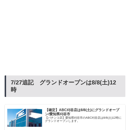
7/27追記 グランドオープンは8/8(土)12
時
【確定】ABC刈谷店は8/8(土)にグランドオープ
ン/愛知県刈谷市
【パチンコ店】愛知県刈谷市のABC刈谷店は8/8(土)12時に
グランドオープンします。