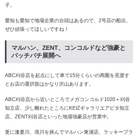
子。
愛知も愛知で地場企業の台頭はあるので、2号店の船出、
ぜひ頑張ってほしいですね！
マルハン、ZENT、コンコルドなど強豪と
バッチバチ展開へ
ABC刈谷店を起点にして車で15分くらいの商圏を見渡す
とお店の選択肢はかなり沢山あります。
ABC刈谷店から近いところでメガコンコルド1020＋刈谷
知立店、少し離れたところにKEIZギャラリエアピタ知立
店、ZENT刈谷店といった地場強豪店が営業中。
更に逢妻川、境川を挟んでマルハン東浦店、ラッキープラ