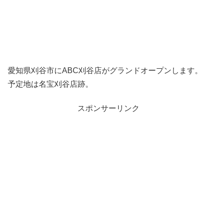
愛知県刈谷市にABC刈谷店がグランドオープンします。
予定地は名宝刈谷店跡。
スポンサーリンク