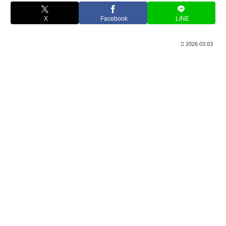
X
Facebook
LINE
2026.03.03