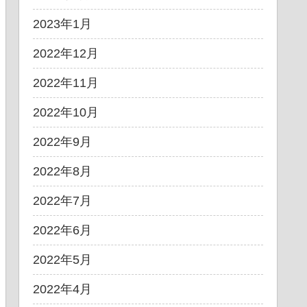
2023年1月
2022年12月
2022年11月
2022年10月
2022年9月
2022年8月
2022年7月
2022年6月
2022年5月
2022年4月