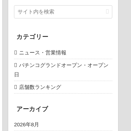
カテゴリー
ニュース・営業情報
パチンコグランドオープン・オープン
日
店舗数ランキング
アーカイブ
2026年8月