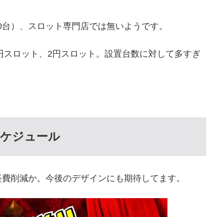
130台）、スロット専門店では無いようです。
0円スロット、2円スロット。設置台数に対して多すぎ
スケジュール
経費削減か。今後のデザインにも期待してます。