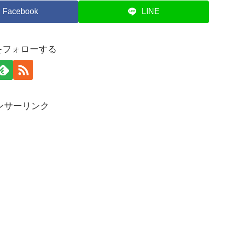
Facebook
LINE
piをフォローする
ンサーリンク