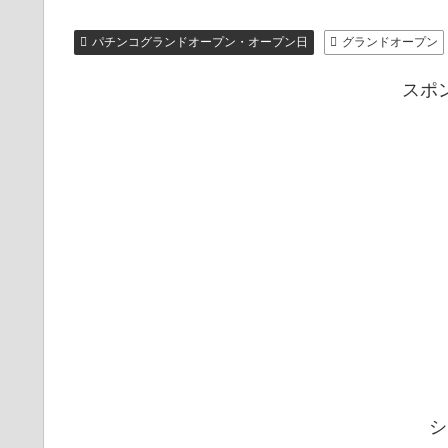
パチンコグランドオープン・オープン日
グランドオープン
スポ
シ