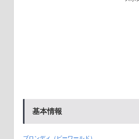
基本情報
ブロンディ（ピーワールド）