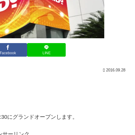
Facebook
LINE
2016.09.28
1:30にグランドオープンします。
ンサーリンク