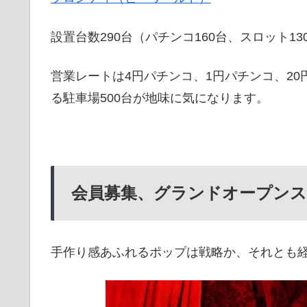
設置台数290台（パチンコ160台、スロット
営業レートは4円パチンコ、1円パチンコ、2
る駐車場500台が地味に気になります。
会員募集、グランドオープン
手作り感あふれるポップは戦略か、それとも