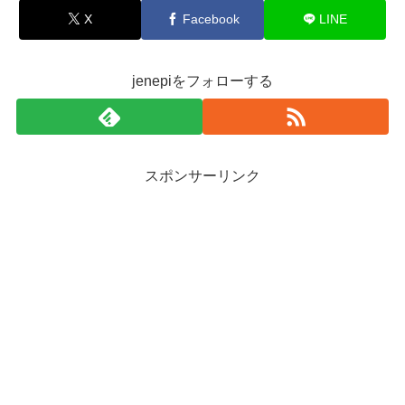
X
Facebook
LINE
jenepiをフォローする
スポンサーリンク