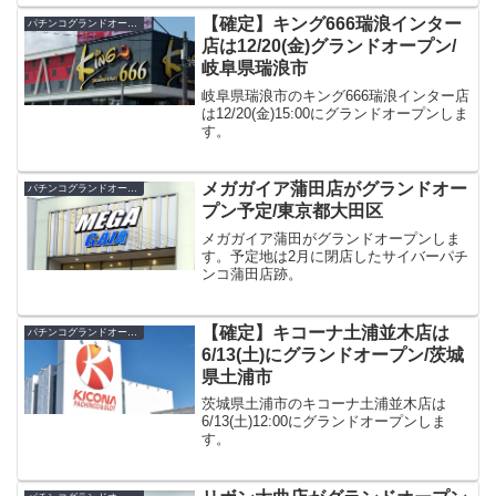
【確定】キング666瑞浪インター
パチンコグランドオープン・オープン日
店は12/20(金)グランドオープン/
岐阜県瑞浪市
岐阜県瑞浪市のキング666瑞浪インター店
は12/20(金)15:00にグランドオープンしま
す。
メガガイア蒲田店がグランドオー
パチンコグランドオープン・オープン日
プン予定/東京都大田区
メガガイア蒲田がグランドオープンしま
す。予定地は2月に閉店したサイバーパチ
ンコ蒲田店跡。
【確定】キコーナ土浦並木店は
パチンコグランドオープン・オープン日
6/13(土)にグランドオープン/茨城
県土浦市
茨城県土浦市のキコーナ土浦並木店は
6/13(土)12:00にグランドオープンしま
す。