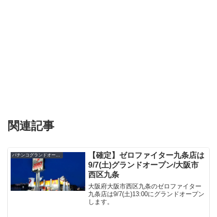
関連記事
【確定】ゼロファイター九条店は
パチンコグランドオープン・オープン日
9/7(土)グランドオープン/大阪市
西区九条
大阪府大阪市西区九条のゼロファイター
九条店は9/7(土)13:00にグランドオープン
します。