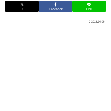
X
Facebook
LINE
2015.10.08