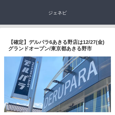
ジェネピ
【確定】デルパラ6あきる野店は12/27(金)
グランドオープン/東京都あきる野市