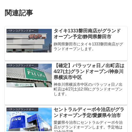
関連記事
タイキ1333磐田南店がグランド
パチンコグランドオープン・オープン日
オープン予定/静岡県磐田市
静岡県磐田市にタイキ1333磐田南店がグ
ランドオープンします。
【確定】パラッツォ日ノ出町店は
パチンコグランドオープン・オープン日
4/27(土)グランドオープン/神奈川
県横浜市中区
神奈川県横浜市中区のパラッツォ日ノ出
町店は4/27(土)12:00にグランドオープン
します。
セントラルディーボ今治店がグラ
パチンコグランドオープン・オープン日
ンドオープン予定/愛媛県今治市
愛媛県今治市にセントラルディーボ今治
店がグランドオープンします。予定地は
JJ今治店跡。