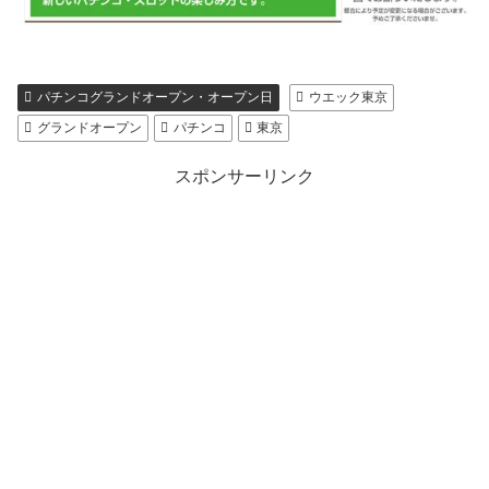
パチンコグランドオープン・オープン日
ウエック東京
グランドオープン
パチンコ
東京
スポンサーリンク