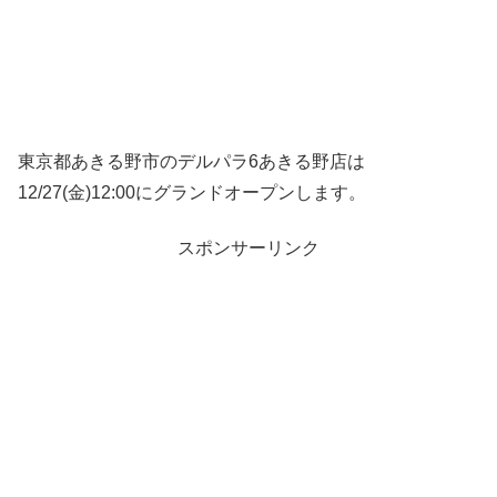
東京都あきる野市のデルパラ6あきる野店は
12/27(金)12:00にグランドオープンします。
スポンサーリンク