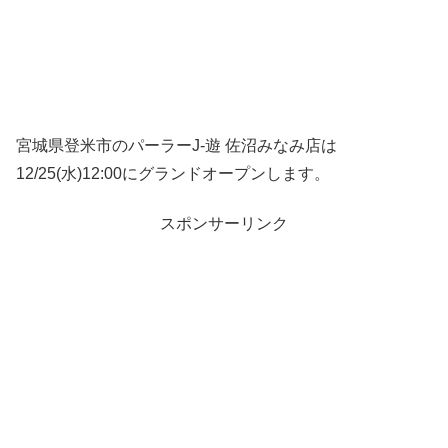
宮城県登米市のパーラーJ-遊 佐沼みなみ店は
12/25(水)12:00にグランドオープンします。
スポンサーリンク