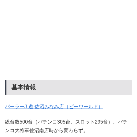
基本情報
パーラーJ-遊 佐沼みなみ店（ピーワールド）
総台数500台（パチンコ305台、スロット295台）、パチ
ンコ大将軍佐沼南店時から変わらず。