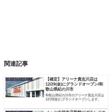
関連記事
【確定】アリーナ貴志川店は
パチンコグランドオープン・オープン日
12/29(金)にグランドオープン/和
歌山県紀の川市
和歌山県紀の川市のアリーナ貴志川店は
12/29(金)にグランドオープンします。