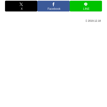
X
Facebook
LINE
2019.12.18