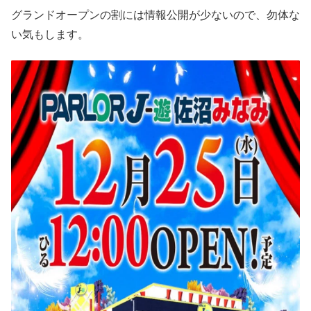
グランドオープンの割には情報公開が少ないので、勿体な
い気もします。