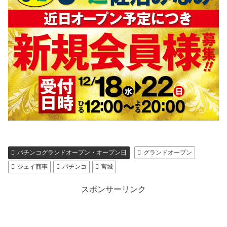
パチンコグランドオープン・オープン日
グランドオープン
ジェイ商事
パチンコ
宮城
スポンサーリンク