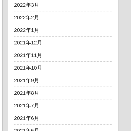
2022年3月
2022年2月
2022年1月
2021年12月
2021年11月
2021年10月
2021年9月
2021年8月
2021年7月
2021年6月
2021年5月