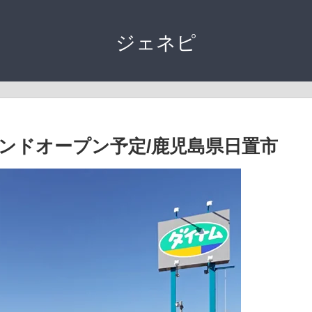
ジェネピ
ンドオープン予定/鹿児島県日置市