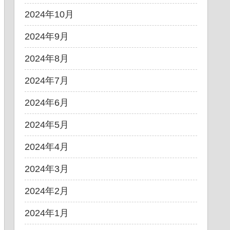
2024年10月
2024年9月
2024年8月
2024年7月
2024年6月
2024年5月
2024年4月
2024年3月
2024年2月
2024年1月