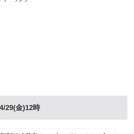
29(金)12時