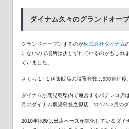
ダイナム久々のグランドオー
グランドオープンするのが
株式会社ダイナム
にないので場所は少しずれているのかもしれま
ていました。
さくら 1・1 伊集院店の設置台数は500台程
ダイナムが鹿児島県内で運営するパチンコ店は1
月のダイナム鹿児島笠之原店、2017年2月
2018年以降は出店ペースが鈍化しているダ