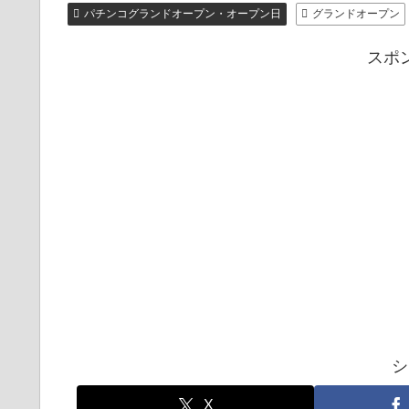
パチンコグランドオープン・オープン日
グランドオープン
スポ
シ
X