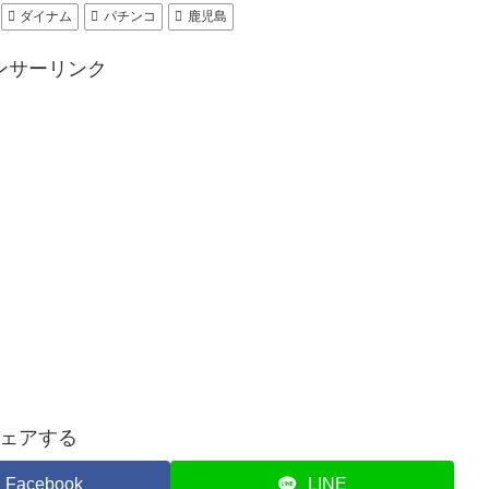
ダイナム
パチンコ
鹿児島
ンサーリンク
ェアする
Facebook
LINE