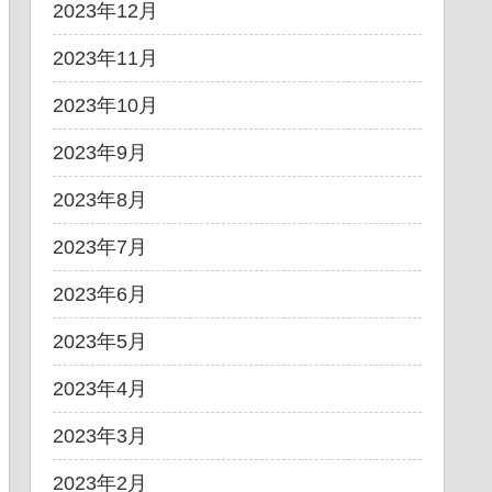
2023年12月
2023年11月
2023年10月
2023年9月
2023年8月
2023年7月
2023年6月
2023年5月
2023年4月
2023年3月
2023年2月