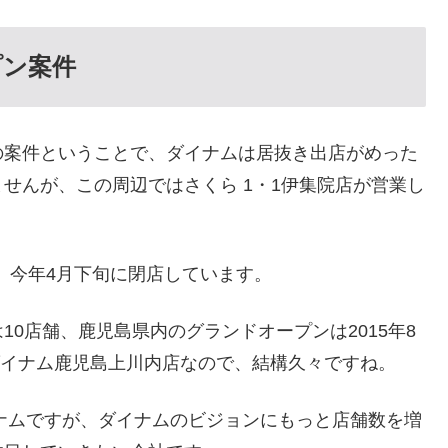
プン案件
の案件ということで、ダイナムは居抜き出店がめった
せんが、この周辺ではさくら 1・1伊集院店が営業し
度、今年4月下旬に閉店しています。
0店舗、鹿児島県内のグランドオープンは2015年8
のダイナム鹿児島上川内店なので、結構久々ですね。
イナムですが、ダイナムのビジョンにもっと店舗数を増