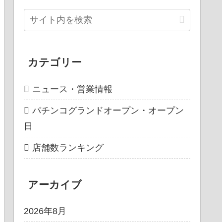
カテゴリー
ニュース・営業情報
パチンコグランドオープン・オープン
日
店舗数ランキング
アーカイブ
2026年8月