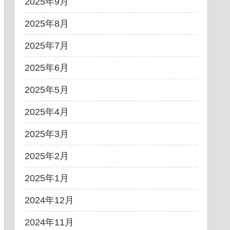
2025年9月
2025年8月
2025年7月
2025年6月
2025年5月
2025年4月
2025年3月
2025年2月
2025年1月
2024年12月
2024年11月