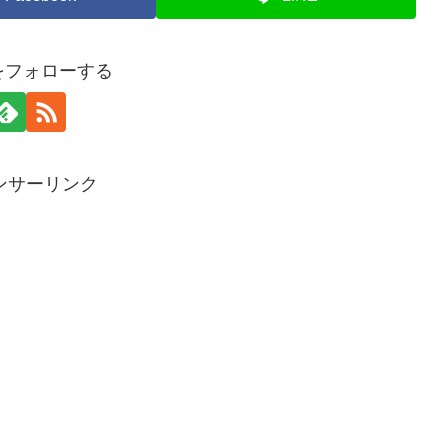
piをフォローする
ンサーリンク