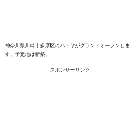
神奈川県川崎市多摩区にハトヤがグランドオープンしま
す。予定地は新築。
スポンサーリンク