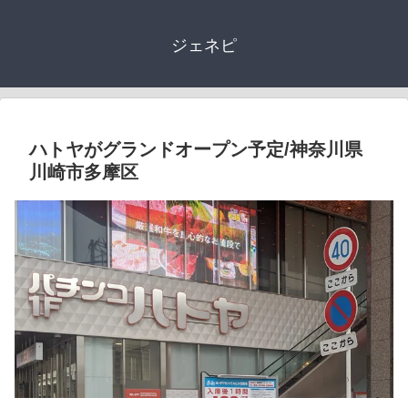
ジェネピ
ハトヤがグランドオープン予定/神奈川県
川崎市多摩区