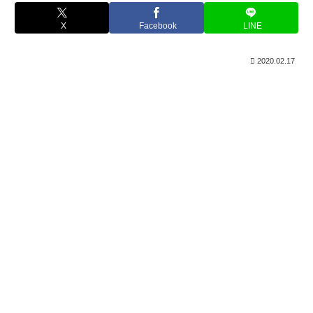
X
Facebook
LINE
2020.02.17