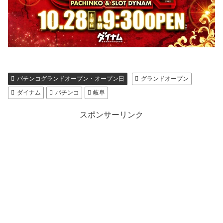
パチンコグランドオープン・オープン日
グランドオープン
ダイナム
パチンコ
岐阜
スポンサーリンク