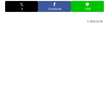
X
Facebook
LINE
2023.10.30