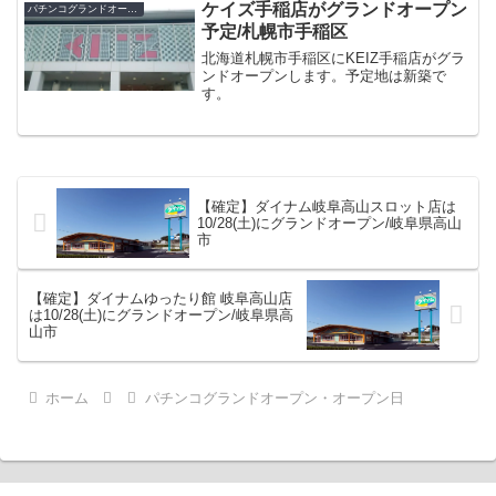
ケイズ手稲店がグランドオープン
パチンコグランドオープン・オープン日
予定/札幌市手稲区
北海道札幌市手稲区にKEIZ手稲店がグラ
ンドオープンします。予定地は新築で
す。
【確定】ダイナム岐阜高山スロット店は
10/28(土)にグランドオープン/岐阜県高山
市
【確定】ダイナムゆったり館 岐阜高山店
は10/28(土)にグランドオープン/岐阜県高
山市
ホーム
パチンコグランドオープン・オープン日