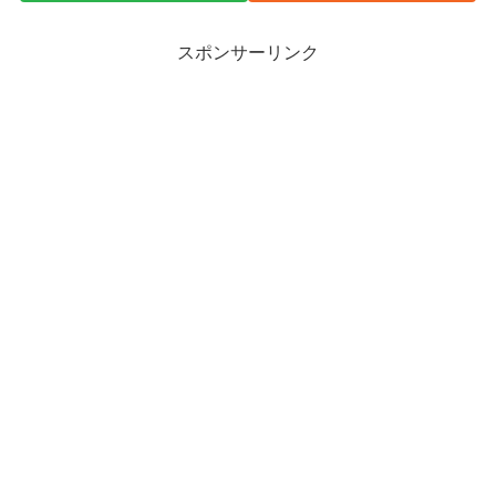
スポンサーリンク