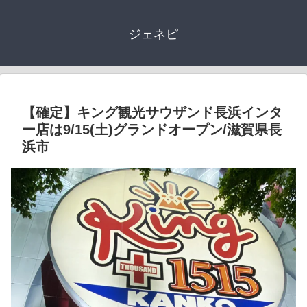
ジェネピ
【確定】キング観光サウザンド長浜インタ
ー店は9/15(土)グランドオープン/滋賀県長
浜市