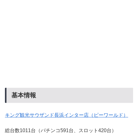
基本情報
キング観光サウザンド長浜インター店（ピーワールド）
総台数1011台（パチンコ591台、スロット420台）