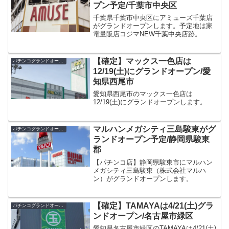
プン予定/千葉市中央区
千葉県千葉市中央区にアミューズ千葉店
がグランドオープンします。予定地は家
電量販店コジマNEW千葉中央店跡。
【確定】マックス一色店は
パチンコグランドオープン・オープン日
12/19(土)にグランドオープン/愛
知県西尾市
愛知県西尾市のマックス一色店は
12/19(土)にグランドオープンします。
マルハンメガシティ三島駿東がグ
パチンコグランドオープン・オープン日
ランドオープン予定/静岡県駿東
郡
【パチンコ店】静岡県駿東市にマルハン
メガシティ三島駿東（株式会社マルハ
ン）がグランドオープンします。
【確定】TAMAYAは4/21(土)グラ
パチンコグランドオープン・オープン日
ンドオープン/名古屋市緑区
愛知県名古屋市緑区のTAMAYAは4/21(土)