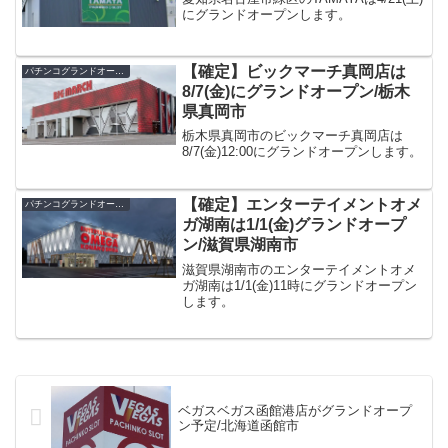
にグランドオープンします。
【確定】ビックマーチ真岡店は
パチンコグランドオープン・オープン日
8/7(金)にグランドオープン/栃木
県真岡市
栃木県真岡市のビックマーチ真岡店は
8/7(金)12:00にグランドオープンします。
【確定】エンターテイメントオメ
パチンコグランドオープン・オープン日
ガ湖南は1/1(金)グランドオープ
ン/滋賀県湖南市
滋賀県湖南市のエンターテイメントオメ
ガ湖南は1/1(金)11時にグランドオープン
します。
ベガスベガス函館港店がグランドオープ
ン予定/北海道函館市