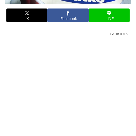
X
Facebook
LINE
2018.09.05