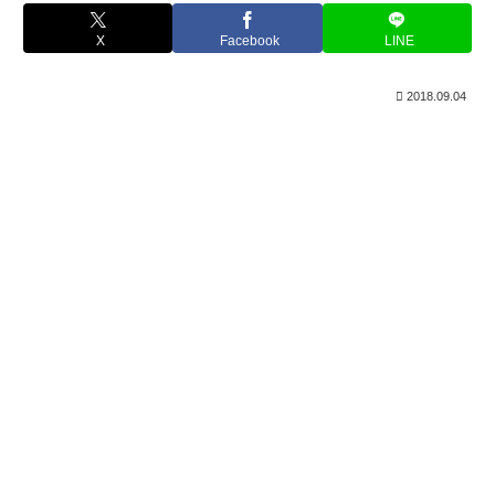
X
Facebook
LINE
2018.09.04