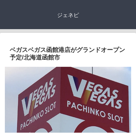
ジェネピ
ベガスベガス函館港店がグランドオープン
予定/北海道函館市