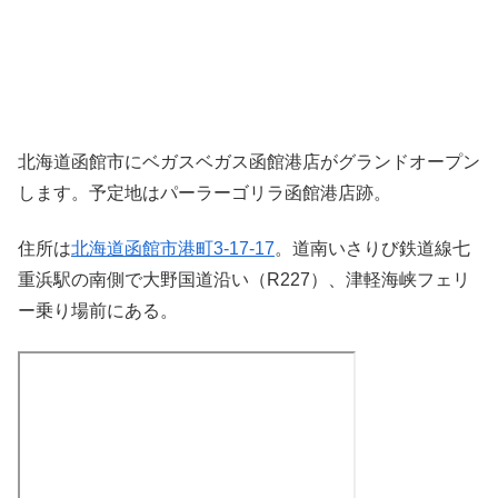
北海道函館市にベガスベガス函館港店がグランドオープン
します。予定地はパーラーゴリラ函館港店跡。
住所は
北海道函館市港町3-17-17
。道南いさりび鉄道線七
重浜駅の南側で大野国道沿い（R227）、津軽海峡フェリ
ー乗り場前にある。