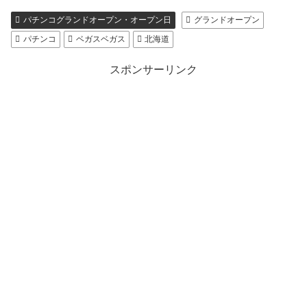
パチンコグランドオープン・オープン日
グランドオープン
パチンコ
ベガスベガス
北海道
スポンサーリンク