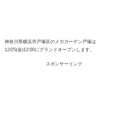
神奈川県横浜市戸塚区のメガガーデン戸塚は
12/25(金)12:00にグランドオープンします。
スポンサーリンク