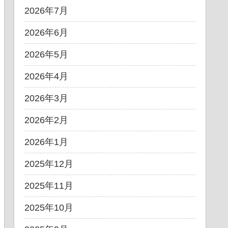
2026年7月
2026年6月
2026年5月
2026年4月
2026年3月
2026年2月
2026年1月
2025年12月
2025年11月
2025年10月