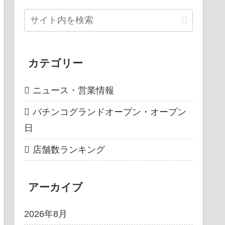
カテゴリー
ニュース・営業情報
パチンコグランドオープン・オープン
日
店舗数ランキング
アーカイブ
2026年8月