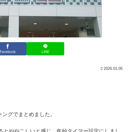
Facebook
LINE
2026.01.05
ンキングでまとめました。
上げるとややこしいと感じ、年始タイマー設定にしまし