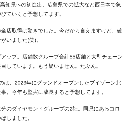
県、高知県への初進出、広島県での拡大など西日本で急
伸びていくと予想してます。
の全店取得は驚きでした。今だから言えますけど、確
がいました(笑)。
アップ。店舗数グループ合計55店舗と大型チェーン
注目しています。もう疑いません。たぶん。
のは、2023年にグランドオープンしたブイゾーン北
大事。今年も堅実に成長すると予想してます。
大分のダイヤモンドグループの2社。同県にあるコロ
伸ばしました。