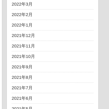
2022年3月
2022年2月
2022年1月
2021年12月
2021年11月
2021年10月
2021年9月
2021年8月
2021年7月
2021年6月
2021年5月