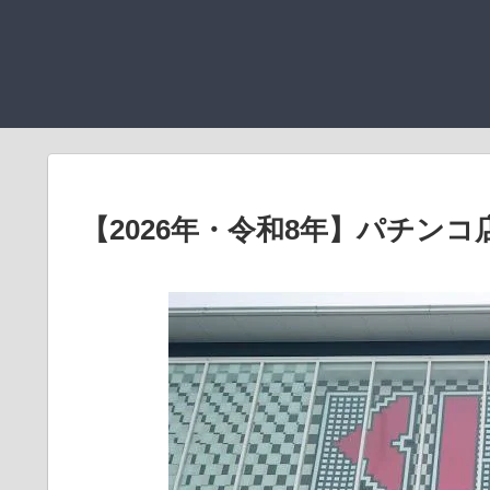
【2026年・令和8年】パチン