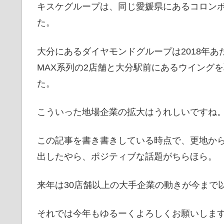
キスケグループは、同じ愛媛県にあるコロン
た。
大分にあるダイヤモンドグループは2018年あ
MAX系列の2店舗と大分駅前にあるウイング
た。
こういった地場企業の拡大はうれしいですね
この記事を書き書きしている時点で、更地から
出したやら、ポジティブな話題がちらほら。
来年は30店舗以上の大手企業の動きが今まで
それでは今年もゆるーくよろしくお願いしま