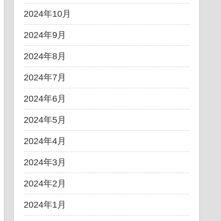
2024年10月
2024年9月
2024年8月
2024年7月
2024年6月
2024年5月
2024年4月
2024年3月
2024年2月
2024年1月