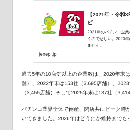
【2021年・令和
ピ
2021年のパチンコ企
くので悲しい。2020
ません。
jenepi.jp
過去5年の10店舗以上の企業数は、2020年末は17
舗）、2022年末は153社（3,695店舗）、202
（3,455店舗）そして2025年末は137社（3,
パチンコ業界全体で倒産、閉店共にピーク時
いてきました。2026年はどうにか維持まで