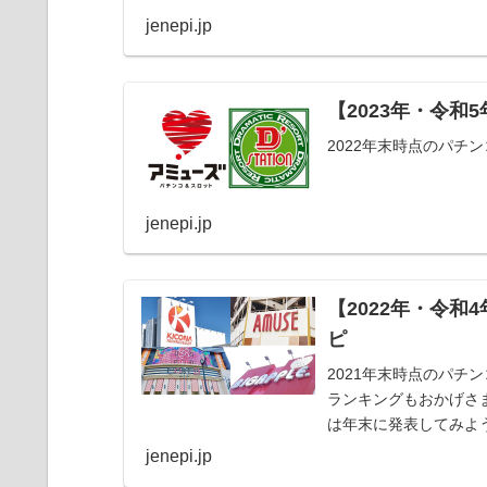
jenepi.jp
【2023年・令
2022年末時点のパチ
jenepi.jp
【2022年・令和
ピ
2021年末時点のパチ
ランキングもおかげさ
は年末に発表してみよ
jenepi.jp