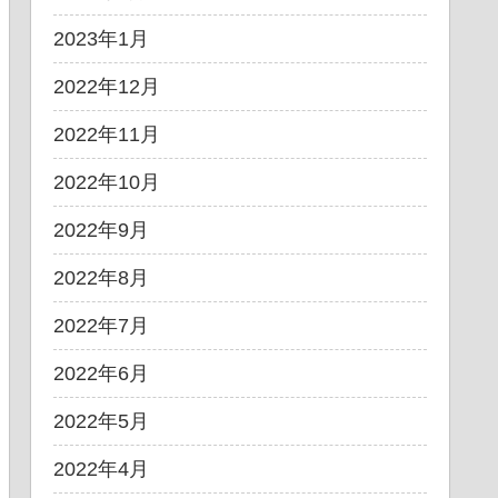
2023年1月
2022年12月
2022年11月
2022年10月
2022年9月
2022年8月
2022年7月
2022年6月
2022年5月
2022年4月