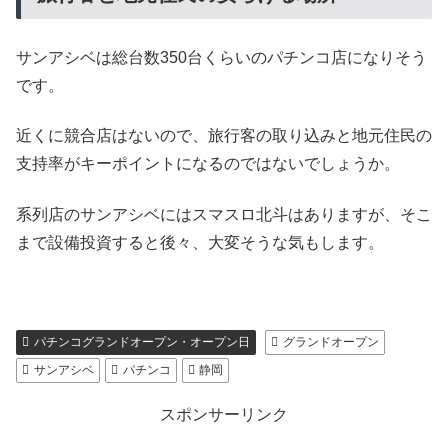
サンアシベは総台数350台くらいのパチンコ店になりそう
です。
近くに競合店はないので、旅行客の取り込みと地元住民の
支持率がキーポイントになるのではないでしょうか。
系列店のサンアシベにはスマスロ北斗はありますが、そこ
まで設備投資すると後々、大変そうな気もします。
パチンコグランドオープン・オープン日
グランドオープン
サンアシベ
パチンコ
静岡
スポンサーリンク