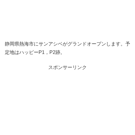
静岡県熱海市にサンアシベがグランドオープンします。予
定地はハッピーP1，P2跡。
スポンサーリンク