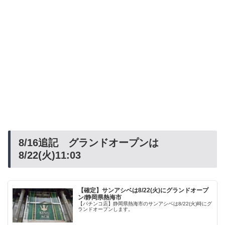
8/16追記 グランドオープンは
8/22(火)11:03
【確定】サンアシベは8/22(火)にグランドオープ
ン/静岡県熱海市
【パチンコ店】静岡県熱海市のサンアシベは8/22(火)時にグ
ランドオープンします。