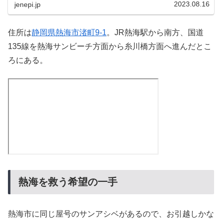
2023.08.16
jenepi.jp
住所は
静岡県熱海市渚町9-1
。JR熱海駅から南方、国道
135線を熱海サンビーチ方面から糸川橋方面へ進んだとこ
ろにある。
熱海を救う希望の一手
熱海市に同じ屋号のサンアシベがあるので、お引越しかな