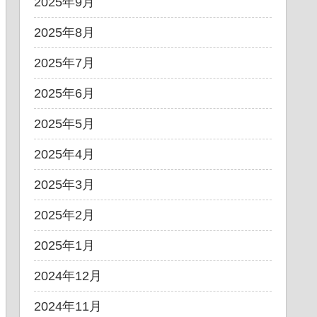
2025年9月
2025年8月
2025年7月
2025年6月
2025年5月
2025年4月
2025年3月
2025年2月
2025年1月
2024年12月
2024年11月