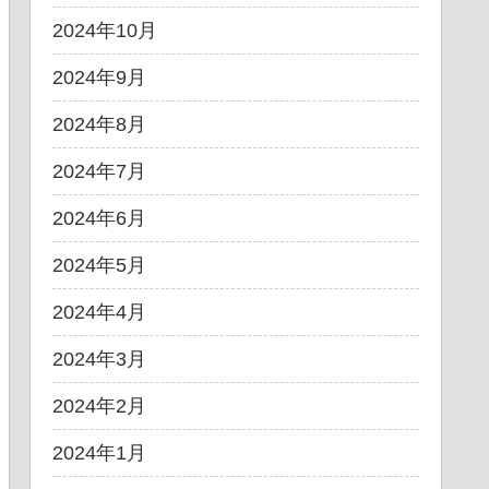
2024年10月
2024年9月
2024年8月
2024年7月
2024年6月
2024年5月
2024年4月
2024年3月
2024年2月
2024年1月