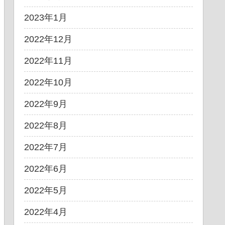
2023年1月
2022年12月
2022年11月
2022年10月
2022年9月
2022年8月
2022年7月
2022年6月
2022年5月
2022年4月