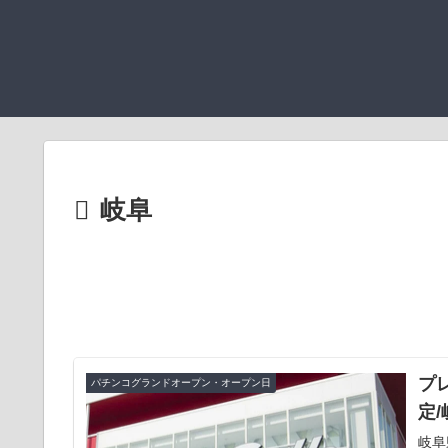
岐阜
プ
パチンコグランドオープン・オープン日
定
岐阜