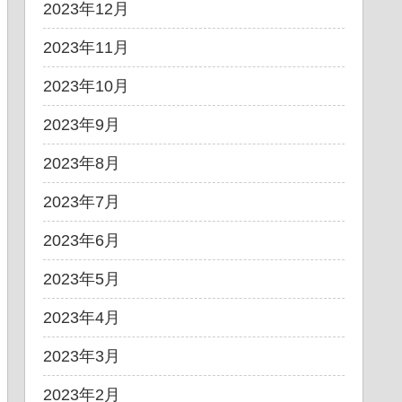
2023年12月
2023年11月
2023年10月
2023年9月
2023年8月
2023年7月
2023年6月
2023年5月
2023年4月
2023年3月
2023年2月