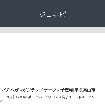
ジェネピ
チパチベガスがグランドオープン予定/岐阜県高山市
チンコ店】岐阜県高山市にパチパチベガス店がグランドオープン
す。