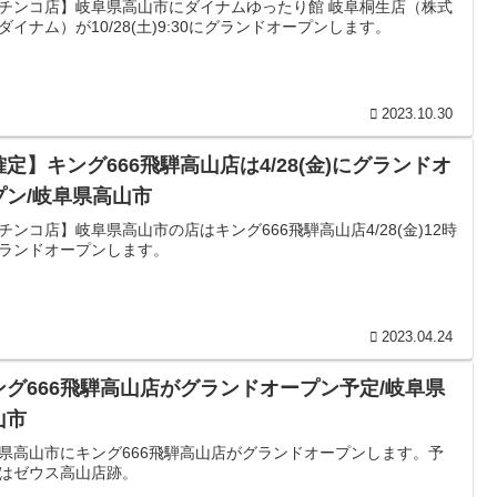
チンコ店】岐阜県高山市にダイナムゆったり館 岐阜桐生店（株式
ダイナム）が10/28(土)9:30にグランドオープンします。
2023.10.30
確定】キング666飛騨高山店は4/28(金)にグランドオ
プン/岐阜県高山市
チンコ店】岐阜県高山市の店はキング666飛騨高山店4/28(金)12時
ランドオープンします。
2023.04.24
ング666飛騨高山店がグランドオープン予定/岐阜県
山市
県高山市にキング666飛騨高山店がグランドオープンします。予
はゼウス高山店跡。