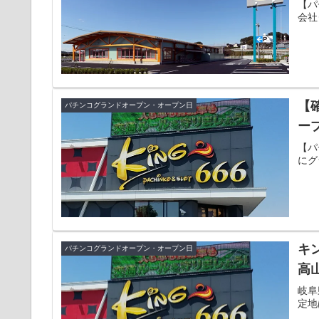
【パ
会社
【
パチンコグランドオープン・オープン日
ー
【パ
にグ
キ
パチンコグランドオープン・オープン日
高
岐阜
定地