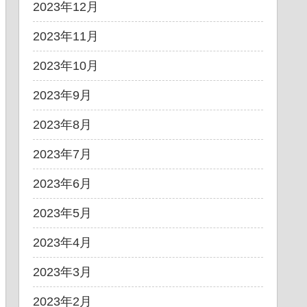
2023年12月
2023年11月
2023年10月
2023年9月
2023年8月
2023年7月
2023年6月
2023年5月
2023年4月
2023年3月
2023年2月