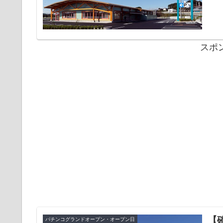
スポ
【
パチンコグランドオープン・オープン日