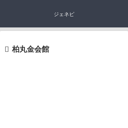
ジェネピ
柏丸金会館