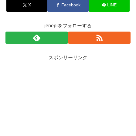
X
Facebook
LINE
jenepiをフォローする
スポンサーリンク