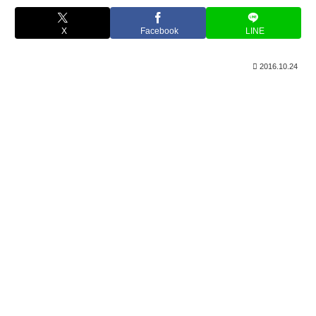
X
Facebook
LINE
2016.10.24